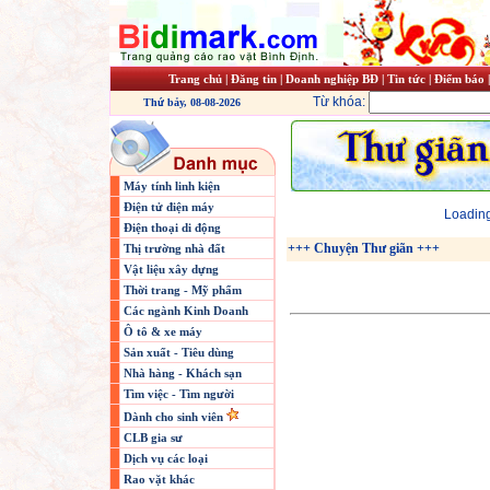
Trang chủ
|
Đăng tin
|
Doanh nghiệp BĐ
|
Tin tức
|
Điểm báo
Từ khóa:
Thứ bảy, 08-08-2026
Máy tính linh kiện
Điện tử điện máy
Loading
Điện thoại di động
+++ Chuyện Thư giãn +++
Thị trường nhà đất
Vật liệu xây dựng
Thời trang - Mỹ phẩm
Các ngành Kinh Doanh
Ô tô & xe máy
Sản xuất - Tiêu dùng
Nhà hàng - Khách sạn
Tìm việc - Tìm người
Dành cho sinh viên
CLB gia sư
Dịch vụ các loại
Rao vặt khác