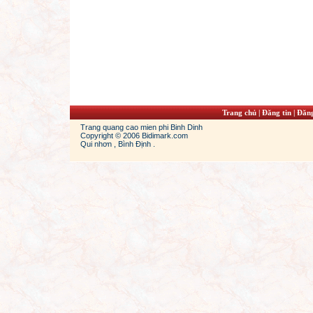
Trang chủ
|
Đăng tin
|
Đăng
Trang quang cao mien phi Binh Dinh
Copyright © 2006 Bidimark.com
Qui nhơn , Bình Định .
s
cheap jordans
jordan 13s
cheap jordans shoes