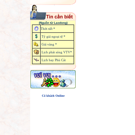
(Nguồn từ Laodong)
Thời tiết *
Tỷ giá ngoại tệ *
Giá vàng *
Lịch phát sóng VTV*
Lịch bay Phù Cát
Có khách Online