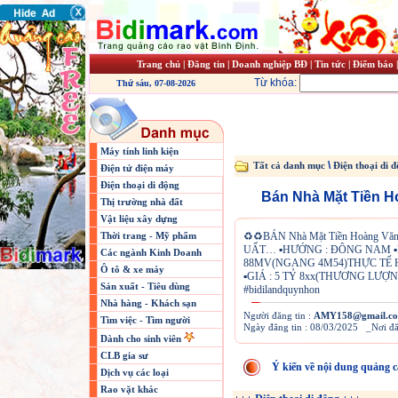
Trang chủ
|
Đăng tin
|
Doanh nghiệp BĐ
|
Tin tức
|
Điểm báo
Từ khóa:
Thứ sáu, 07-08-2026
Máy tính linh kiện
\
Tất cả danh mục
Điện thoại di 
Điện tử điện máy
Điện thoại di động
Bán Nhà Mặt Tiền H
Thị trường nhà đất
Vật liệu xây dựng
Thời trang - Mỹ phẩm
♻️♻️BÁN Nhà Mặt Tiền Hoàng 
UẤT… ▪️HƯỚNG : ĐÔNG NAM ▪️H
Các ngành Kinh Doanh
88MV(NGANG 4M54)THỰC TẾ HƠ
Ô tô & xe máy
▪️GIÁ : 5 TỶ 8xx(THƯƠNG LƯỢNG)
Sản xuất - Tiêu dùng
#bidilandquynhon
Nhà hàng - Khách sạn
Người đăng tin :
AMY158@gmail.c
Tìm việc - Tìm người
Ngày đăng tin : 08/03/2025 _Nơi đ
Dành cho sinh viên
CLB gia sư
Ý kiến về nội dung quảng c
Dịch vụ các loại
Rao vặt khác