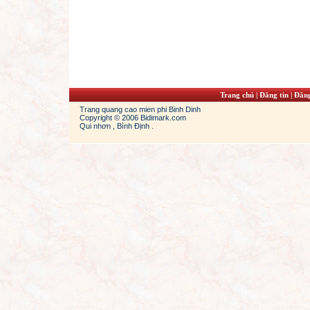
Trang chủ
|
Đăng tin
|
Đăng
Trang quang cao mien phi Binh Dinh
Copyright © 2006 Bidimark.com
Qui nhơn , Bình Định .
2013 jordan 13
cheap jordans free
women jordans
jordan 11s
cheap 