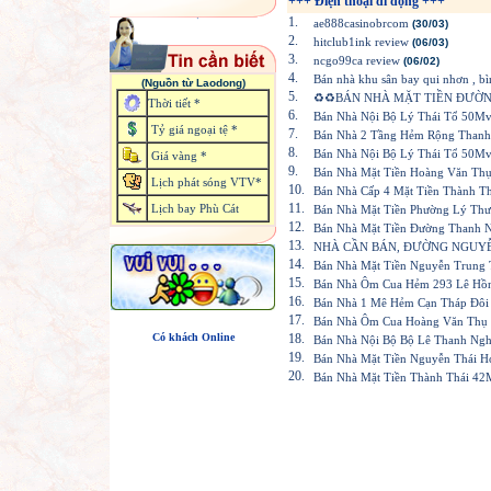
+++ Điện thoại di động +++
1.
ae888casinobrcom
(30/03)
2.
hitclub1ink review
(06/03)
3.
ncgo99ca review
(06/02)
4.
Bán nhà khu sân bay qui nhơn , bì
(Nguồn từ Laodong)
5.
♻♻BÁN NHÀ MẶT TIỀN ĐƯỜNG
Thời tiết *
6.
Bán Nhà Nội Bộ Lý Thái Tổ 50Mv
Tỷ giá ngoại tệ *
7.
Bán Nhà 2 Tầng Hẻm Rộng Thanh
8.
Bán Nhà Nội Bộ Lý Thái Tổ 50Mv
Giá vàng *
9.
Bán Nhà Mặt Tiền Hoàng Văn Thụ
Lịch phát sóng VTV*
10.
Bán Nhà Cấp 4 Mặt Tiền Thành Th
11.
Lịch bay Phù Cát
Bán Nhà Mặt Tiền Phường Lý Thườ
12.
Bán Nhà Mặt Tiền Đường Thanh 
13.
NHÀ CẦN BÁN, ĐƯỜNG NGUYỄN
14.
Bán Nhà Mặt Tiền Nguyễn Trung
15.
Bán Nhà Ôm Cua Hẻm 293 Lê Hồn
16.
Bán Nhà 1 Mê Hẻm Cạn Tháp Đôi 
17.
Bán Nhà Ôm Cua Hoàng Văn Thụ 
Có khách Online
18.
Bán Nhà Nội Bộ Bộ Lê Thanh Ng
19.
Bán Nhà Mặt Tiền Nguyễn Thái H
20.
Bán Nhà Mặt Tiền Thành Thái 42