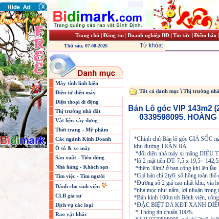
Trang chủ
|
Đăng tin
|
Doanh nghiệp BĐ
|
Tin tức
|
Điểm báo
Từ khóa:
Thứ sáu, 07-08-2026
Máy tính linh kiện
\
Tất cả danh mục
Thị trường nhà
Điện tử điện máy
Điện thoại di động
Bán Lô góc VIP 143m2 (
Thị trường nhà đất
0339598095. HOÀNG 
Vật liệu xây dựng
Thời trang - Mỹ phẩm
*Chính chủ Bán lô góc GIÁ SỐC ngay
Các ngành Kinh Doanh
khu đường TRẦN BÁ
Ô tô & xe máy
*đối diện nhà máy xi măng DIÊU 
Sản xuất - Tiêu dùng
*lô 2 mặt tiền DT: 7,5 x 19,5= 142,
Nhà hàng - Khách sạn
*thêm 30m2 ở ban công khi lên lầu
*Giá bán chỉ 2ty6. sổ hồng toàn thổ
Tìm việc - Tìm người
*Đường số 2 giá cao nhất khu, vỉa 
Dành cho sinh viên
*nhà mọc như nấm, lợi nhuận trong 
CLB gia sư
*Bán kính 100m tới Bệnh viện, c
*ĐẶC BIỆT DA KĐT XANH DIÊU T
Dịch vụ các loại
* Thông tin chuẩn 100%
Rao vặt khác