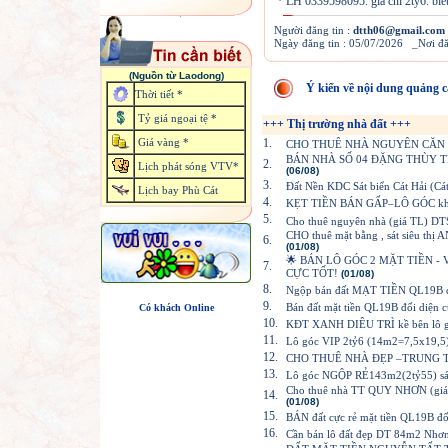
* LH 0339598095. giá chỉ 2ty6. biết c
Người đăng tin :
dtth06@gmail.com
Ngày đăng tin : 05/07/2026 _Nơi đ
(Nguồn từ Laodong)
Ý kiến về nội dung quảng c
Thời tiết *
Tỷ giá ngoại tệ *
+++ Thị trường nhà đất +++
Giá vàng *
1.
CHO THUÊ NHÀ NGUYÊN CĂN (ĐÔ
BÁN NHÀ SỐ 04 ĐẶNG THÙY T
2.
Lịch phát sóng VTV*
(06/08)
3.
Đất Nền KDC Sát biển Cát Hải (Cá
Lịch bay Phù Cát
4.
KẸT TIỀN BÁN GẤP–LÔ GÓC khu 
5.
Cho thuê nguyên nhà (giá TL)
CHO thuê mặt bằng , sát siêu t
6.
(01/08)
🌟 BÁN LÔ GÓC 2 MẶT TIỀN - V
7.
CỰC TỐT!
(01/08)
8.
Ngộp bán đất MẠT TIỀN QL19B đ
9.
Bán đất mặt tiền QL19B đối diện 
Có khách Online
10.
KĐT XANH DIÊU TRÌ kề bên lô g
11.
Lô góc VIP 2tỷ6 (14m2=7,5x19
12.
CHO THUÊ NHÀ ĐẸP –TRUNG 
13.
Lô góc NGỘP RẺ143m2(2tỷ55) s
Cho thuê nhà TT QUY NHƠN (gi
14.
(01/08)
15.
BÁN đất cực rẻ mặt tiền QL19B đ
16.
Cần bán lô đất đẹp DT 84m2 Nhơ