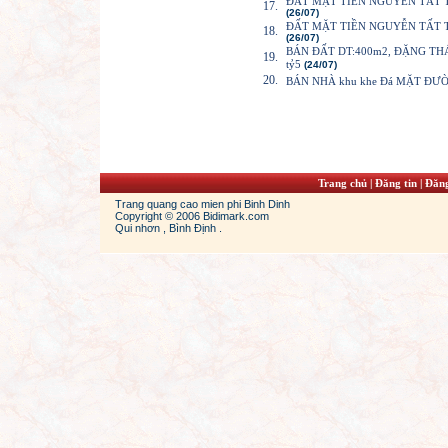
ĐẤT MẶT TIỀN NGUYỄN TẤT THÀN
17.
(26/07)
ĐẤT MẶT TIỀN NGUYỄN TẤT THÀN
18.
(26/07)
BÁN ĐẤT DT:400m2, ĐẶNG THÁ
19.
tỷ5
(24/07)
20.
BÁN NHÀ khu khe Đá MẶT ĐƯỜ
Trang chủ
|
Đăng tin
|
Đăng
Trang quang cao mien phi Binh Dinh
Copyright © 2006 Bidimark.com
Qui nhơn , Bình Định .
ordans
jordan 13s
cheap jordans shoes